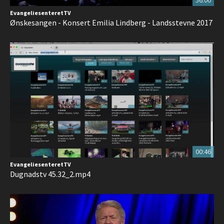
56:00
EvangeliesenteretTV
Ønskesangen - Konsert Emilia Lindberg - Landsstevne 2017
00:46
EvangeliesenteretTV
Dugnadstv 45.32_2.mp4