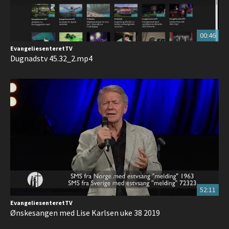
00:46
EvangeliesenteretTV
Dugnadstv 45.32_2.mp4
52:11
EvangeliesenteretTV
Ønskesangen med Lise Karlsen uke 38 2019