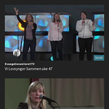
56:00
EvangeliesenteretTV
Vi Lovsynger Sammen uke 47