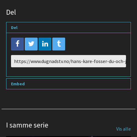
Del
Del
URL
to
share
Embed
I samme serie
Vis alle