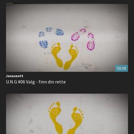
58:08
Jesusnett
U.N.G #06 Valg - finn din rette