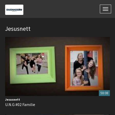
Togg
navig
Jesusnett
58:08
Jesusnett
U.N.G #02 Familie