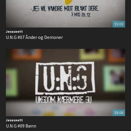
55:03
Jesusnett
U.N.G #07 Ånder og Demoner
58:06
Jesusnett
U.N.G #09 Bønn