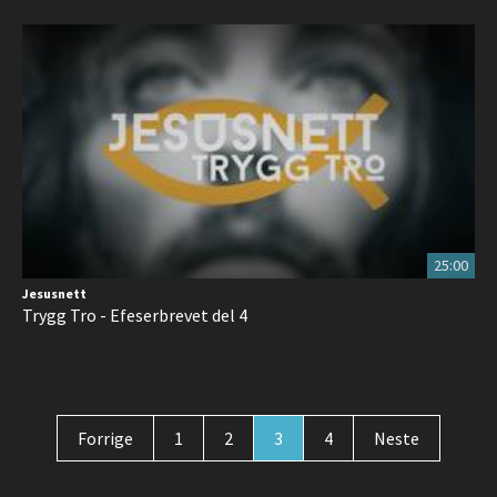
25:00
Jesusnett
Trygg Tro - Efeserbrevet del 4
Forrige
1
2
3
4
Neste