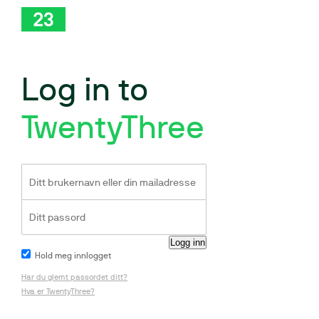
Log in to
TwentyThree
Hold meg innlogget
Har du glemt passordet ditt?
Hva er TwentyThree?