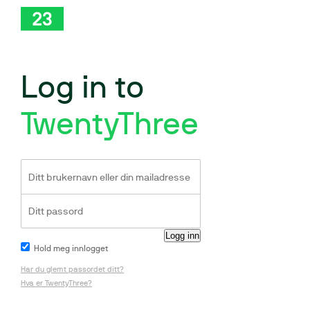
Log in to
TwentyThree
Hold meg innlogget
Har du glemt passordet ditt?
Hva er TwentyThree?