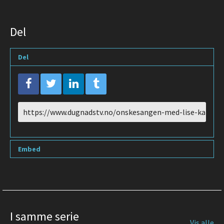
Del
Del
URL
to
share
Embed
I samme serie
Vis alle