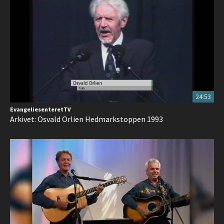
24:53
EvangeliesenteretTV
Arkivet: Osvald Orlien Hedmarkstoppen 1993