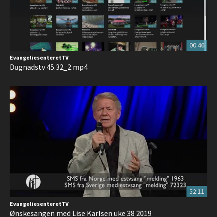
00:46
EvangeliesenteretTV
Dugnadstv 45.32_2.mp4
52:11
EvangeliesenteretTV
Ønskesangen med Lise Karlsen uke 38 2019