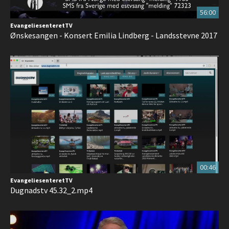
56:00
EvangeliesenteretTV
Ønskesangen - Konsert Emilia Lindberg - Landsstevne 2017
00:46
EvangeliesenteretTV
Dugnadstv 45.32_2.mp4