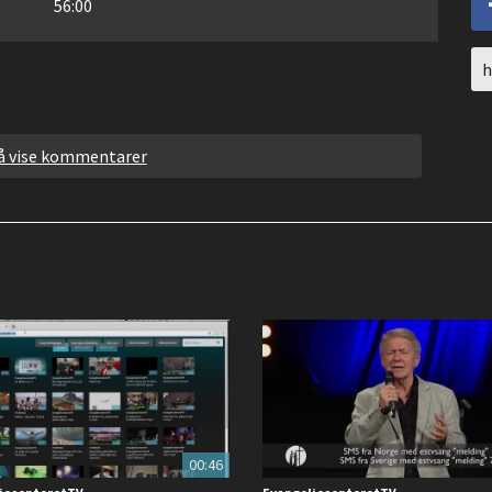
56:00
UR
to
sh
 å vise kommentarer
00:46