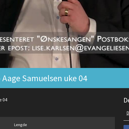
o Aage Samuelsen uke 04
D
e 04
D
Lengde