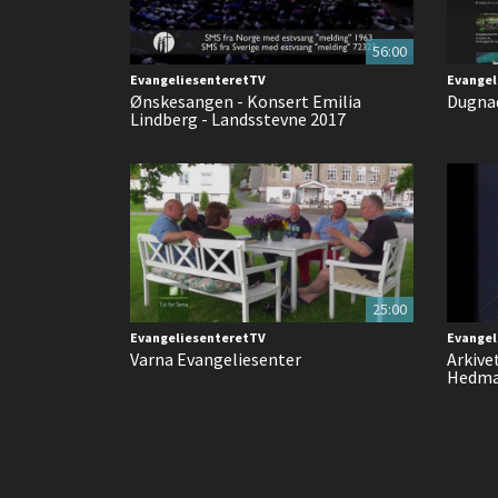
56:00
EvangeliesenteretTV
Evangel
Ønskesangen - Konsert Emilia
Dugnad
Lindberg - Landsstevne 2017
25:00
EvangeliesenteretTV
Evangel
Varna Evangeliesenter
Arkive
Hedma