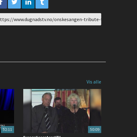
L
are
Vis alle
52:11
50:09