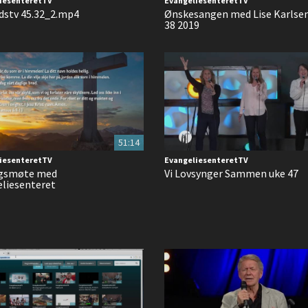
iesenteretTV
EvangeliesenteretTV
stv 45.32_2.mp4
Ønskesangen med Lise Karlse
38 2019
51:14
iesenteretTV
EvangeliesenteretTV
gsmøte med
Vi Lovsynger Sammen uke 47
liesenteret