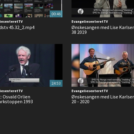
00:46
iesenteretTV
EvangeliesenteretTV
stv 45.32_2.mp4
Ønskesangen med Lise Karlse
38 2019
24:53
iesenteretTV
EvangeliesenteretTV
t: Osvald Orlien
Ønskesangen med Lise Karlse
rkstoppen 1993
20 - 2020