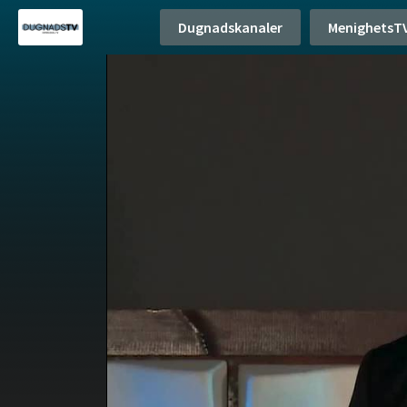
Dugnadskanaler
MenighetsT