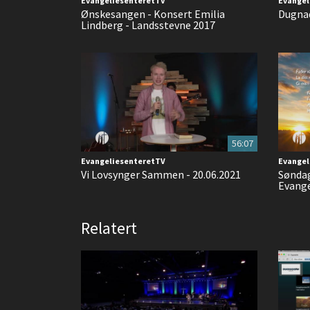
EvangeliesenteretTV
Evangel
Ønskesangen - Konsert Emilia
Dugnad
Lindberg - Landsstevne 2017
56:07
EvangeliesenteretTV
Evangel
Vi Lovsynger Sammen - 20.06.2021
Sønda
Evange
Relatert