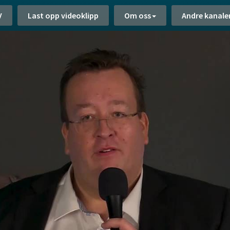
V
Last opp videoklipp
Om oss
Andre kanale