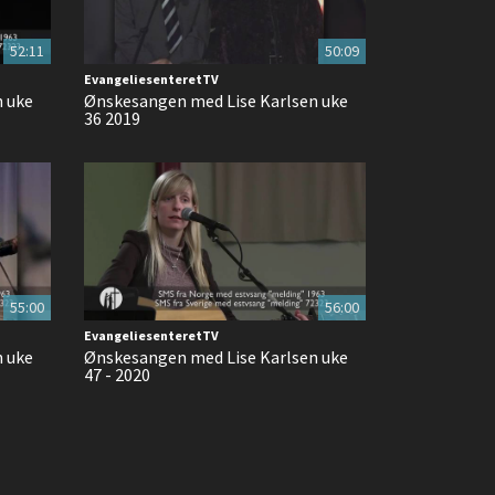
52:11
50:09
EvangeliesenteretTV
n uke
Ønskesangen med Lise Karlsen uke
36 2019
55:00
56:00
EvangeliesenteretTV
n uke
Ønskesangen med Lise Karlsen uke
47 - 2020