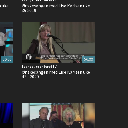
EvangeliesenteretTV
n uke
Ønskesangen med Lise Karlsen uke
36 2019
56:00
56:00
EvangeliesenteretTV
Ønskesangen med Lise Karlsen uke
47 - 2020