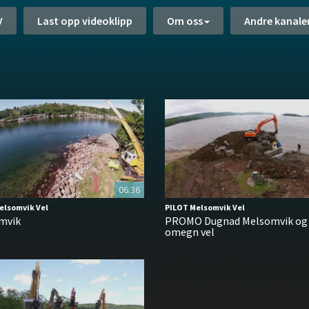
V
Last opp videoklipp
Om oss
Andre kanale
06:36
elsomvik Vel
PILOT Melsomvik Vel
mvik
PROMO Dugnad Melsomvik og
omegn vel