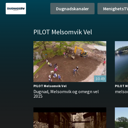
Dugnadskanaler
MenighetsT
PILOT Melsomvik Vel
10:49
PILOT Melsomvik Vel
PILOT M
Dugnad, Melsomvik og omegn vel
melso
2015