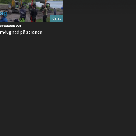
03:35
elsomvik Vel
emdugnad på stranda