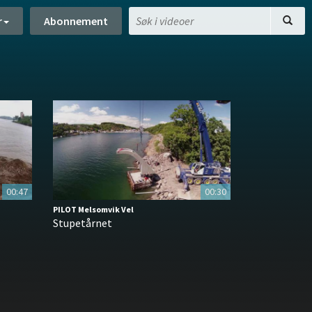
r
Abonnement
00:47
00:30
PILOT Melsomvik Vel
Stupetårnet