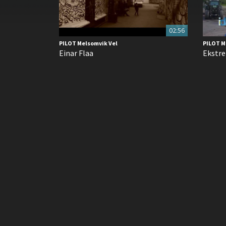
02:56
PILOT Melsomvik Vel
PILOT M
Einar Flaa
Ekstr