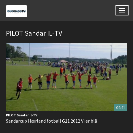
Togg
navig
PILOT Sandar IL-TV
04:41
PILOT Sandar IL-TV
Sandarcup Hærland fotball G11 2012 Vi er blå