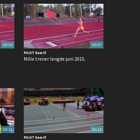
00:04
00:07
PILOT Sem IF
Mille trener lengde juni 2015.
00:21
00:22
PILOT Sem IF