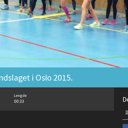
ndslaget i Oslo 2015.
Lengde
D
00:33
D