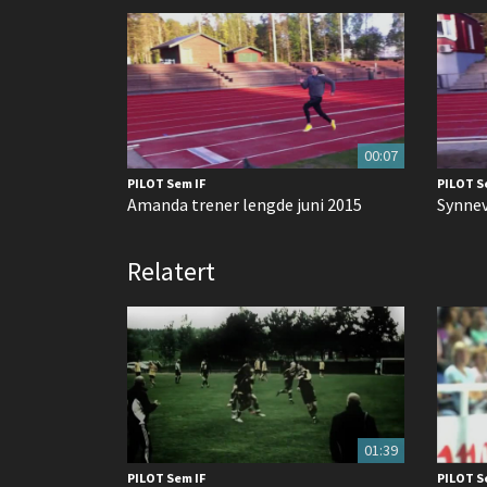
00:07
PILOT Sem IF
PILOT S
Amanda trener lengde juni 2015
Synnev
Relatert
01:39
PILOT Sem IF
PILOT S