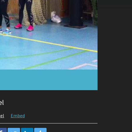
el
el
Embed