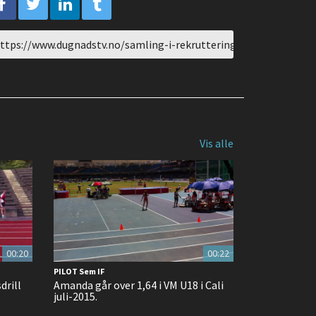
L
are
Vis alle
00:20
00:22
PILOT Sem IF
drill
Amanda går over 1,64 i VM U18 i Cali
juli-2015.