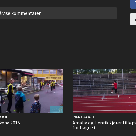
 å vise kommentarer
UR
to
sh
00:35
em IF
PILOT Sem IF
kene 2015
Amalia og Henrik kjører tilløps
for høgde i...