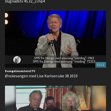
Dugnadstv 45.32_2.mp4
52:11
EvangeliesenteretTV
Ønskesangen med Lise Karlsen uke 38 2019