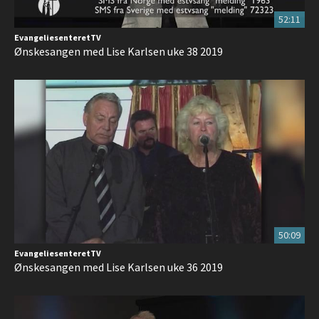
52:11
EvangeliesenteretTV
Ønskesangen med Lise Karlsen uke 38 2019
50:09
EvangeliesenteretTV
Ønskesangen med Lise Karlsen uke 36 2019