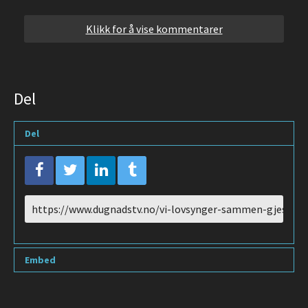
Klikk for å vise kommentarer
Del
Del
URL
to
share
Embed