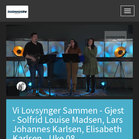
Togg
navig
Vi Lovsynger Sammen - Gjest
- Solfrid Louise Madsen, Lars
Johannes Karlsen, Elisabeth
Karlsen_ Uke 08