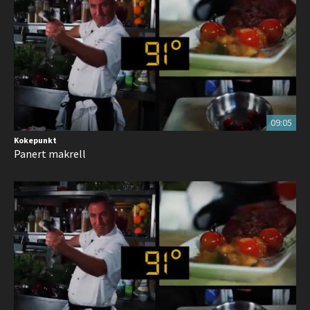
09:05
Kokepunkt
Panert makrell