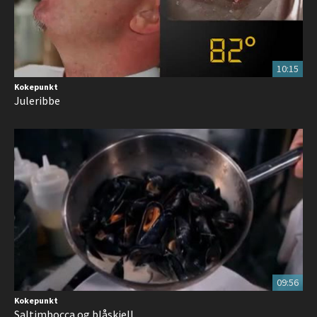
10:15
Kokepunkt
Juleribbe
09:56
Kokepunkt
Saltimbocca og blåskjell