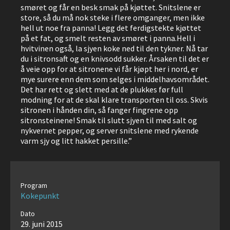
smøret og får en besk smak på kjøttet. Snitslene er
store, så du må nok steke i flere omganger, men ikke
hell ut noe fra panna! Legg det ferdigstekte kjøttet
på et fat, og smelt resten av smøret i panna.Hell i
hvitvinen også, la sjyen koke ned til den tykner. Nå tar
du i sitronsaft og en knivsodd sukker. Årsaken til det er
å veie opp for at sitronene vi får kjøpt her i nord, er
mye surere enn dem som selges i middelhavsområdet.
Det har rett og slett med at de plukkes før full
modning for at de skal klare transporten til oss. Skvis
sitronen i hånden din, så fanger fingrene opp
sitronsteinene! Smak til slutt sjyen til med salt og
nykvernet pepper, og server snitslene med rykende
varm sjy og litt hakket persille.”
Program
Kokepunkt
Dato
29. juni 2015