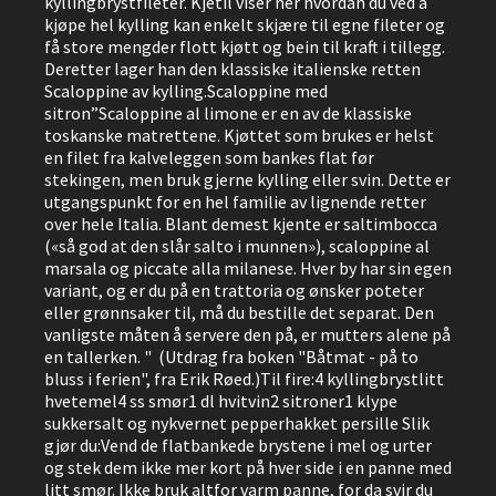
kyllingbrystfileter. Kjetil viser her hvordan du ved å
kjøpe hel kylling kan enkelt skjære til egne fileter og
få store mengder flott kjøtt og bein til kraft i tillegg.
Deretter lager han den klassiske italienske retten
Scaloppine av kylling.Scaloppine med
sitron”Scaloppine al limone er en av de klassiske
toskanske matrettene. Kjøttet som brukes er helst
en filet fra kalveleggen som bankes flat før
stekingen, men bruk gjerne kylling eller svin. Dette er
utgangspunkt for en hel familie av lignende retter
over hele Italia. Blant demest kjente er saltimbocca
(«så god at den slår salto i munnen»), scaloppine al
marsala og piccate alla milanese. Hver by har sin egen
variant, og er du på en trattoria og ønsker poteter
eller grønnsaker til, må du bestille det separat. Den
vanligste måten å servere den på, er mutters alene på
en tallerken. " (Utdrag fra boken "Båtmat - på to
bluss i ferien", fra Erik Røed.)Til fire:4 kyllingbrystlitt
hvetemel4 ss smør1 dl hvitvin2 sitroner1 klype
sukkersalt og nykvernet pepperhakket persille Slik
gjør du:Vend de flatbankede brystene i mel og urter
og stek dem ikke mer kort på hver side i en panne med
litt smør. Ikke bruk altfor varm panne, for da svir du