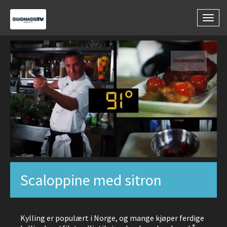
Togg
navig
Scaloppine med sitron
Kylling er populært i Norge, og mange kjøper ferdige