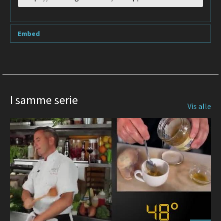
to
share
Embed
I samme serie
Vis alle